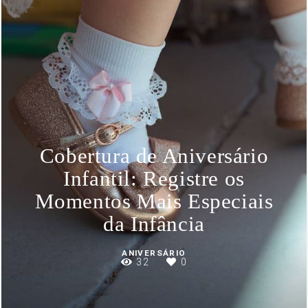
Cobertura de Aniversário
Infantil: Registre os
Momentos Mais Especiais
da Infância
ANIVERSÁRIO
32
0