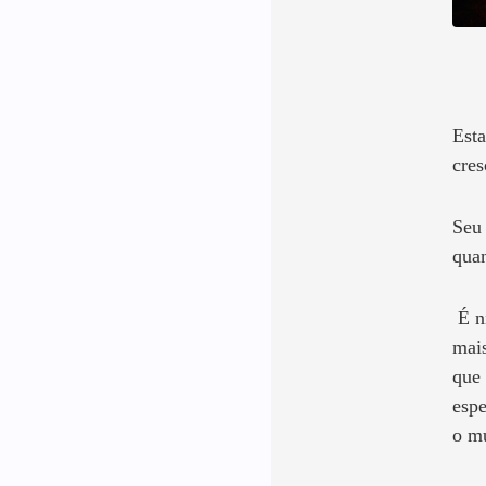
Esta
cres
Seu 
quan
É ni
mais
que 
espe
o m