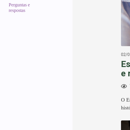
Perguntas e
respostas
02/0
Es
e 
O En
hist