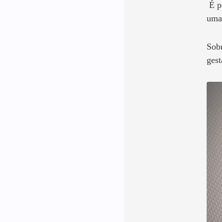
É po
uma
Sobr
gest